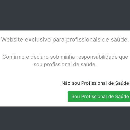
LEX
SONICA SFS 120/20
Stock Indisponível
Stock Indisponível
979-000-014
Website exclusivo para profissionais de saúde.
Confirmo e declaro sob minha responsabilidade que
sou profissional de saúde.
Não sou Profissional de Saúde
Sou Profissional de Saúde
DUPLO CONE
EMS - EASY-CLEAN -
ANE
C EMS
FV-083
ANT
Stock Indisponível
Stock Disponível
2+ 