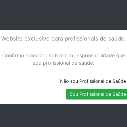
ARENTES
XTREME 4,0X125MM
MYC
Stock Disponível
Stock Disponível
MM CX/10
CX/10 VERMELHO
+ 1
Website exclusivo para profissionais de saúde.
Confirmo e declaro sob minha responsabilidade que
sou profissional de saúde.
Não sou Profissional de Saúde
Sou Profissional de Saúde
ST PLACAS
BIOPLAST PLACAS
DUR
ELÁSTICAS
MOLES/ELÁSTICAS
TRA
Stock Indisponível
Stock Disponível
MM CX/10
2,0X125MM CX/10
1,0