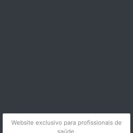
ALICATE ASA ORTODONTIA 5875-1
Stock Indisponível
Website exclusivo para profissionais de
saúde.