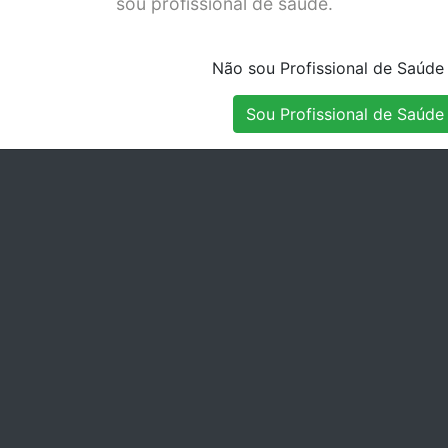
sou profissional de saúde.
011
Stock Disponível
Stock Disponível
Não sou Profissional de Saúde
Sou Profissional de Saúde
O CRIANCA
BOTICAO CRIANCA
KIT
0110-22S
2
Stock Disponível
Stock Disponível