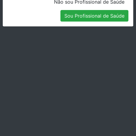
Não sou Profissional de Saúde
Stock Indisponível
Sou Profissional de Saúde
SERRAS PINDEX 0.18MM PX-201 CX/12
Stock Disponível