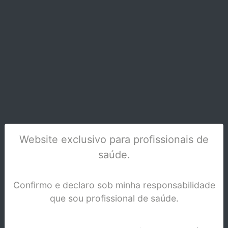
LAMINAS DE SERRAS (0,25X3MM)P GESSO
6301-1 CX/12
Stock Indisponível
Website exclusivo para profissionais de
saúde.
Confirmo e declaro sob minha responsabilidade
que sou profissional de saúde.
SERRA MANUAL PINDEX