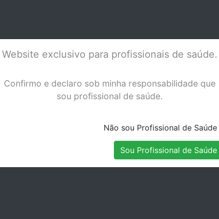
IX
A-LEDS-99 MOD.KDM
KDM
Stock Indisponível
Stock Indisponível
PER
Website exclusivo para profissionais de saúde.
Confirmo e declaro sob minha responsabilidade que
sou profissional de saúde.
Não sou Profissional de Saúde
Sou Profissional de Saúde
RIOPTIX MOD.
LUZ DEL PERIOPTIX
LUZ
ttl perivista
KDM A-LEDS 99B
KDM
Stock Indisponível
Stock Indisponível
BLUE