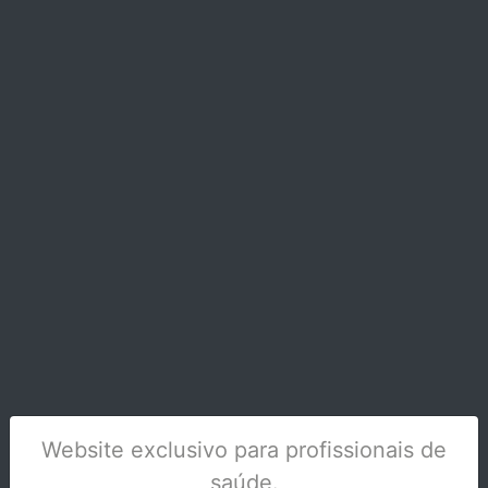
THERMAFIL OBTURADORES PROTAPER
GOLD F1 CX/30
Stock Indisponível
Website exclusivo para profissionais de
saúde.