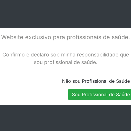
ENDO Z-EVO
MOTOR ENDO Z-EVO
Z-U
OBT
Stock Indisponível
Stock Indisponível
Website exclusivo para profissionais de saúde.
Confirmo e declaro sob minha responsabilidade que
sou profissional de saúde.
Não sou Profissional de Saúde
Sou Profissional de Saúde
DOR
Z-DOWN SYSTEM (3D
X-S