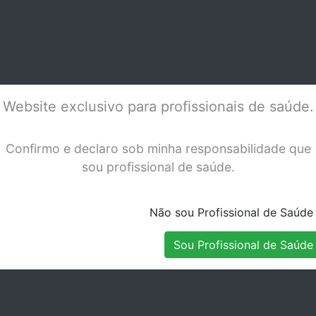
 TU BORA-2
TURBINA BIEN-AIR
TUR
TORNADO LED
LK
Stock Disponível
Stock Disponível
Website exclusivo para profissionais de saúde.
Confirmo e declaro sob minha responsabilidade que
sou profissional de saúde.
Não sou Profissional de Saúde
Sou Profissional de Saúde
 BIEN-AIR
TURBINA BIEN-AIR
TUR