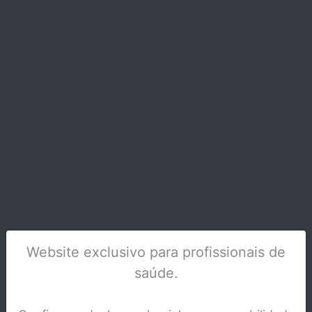
GANCHOS BOLA 0.028 0.7MM C/100 G30-
ZZ28
Stock Disponível
Website exclusivo para profissionais de
saúde.