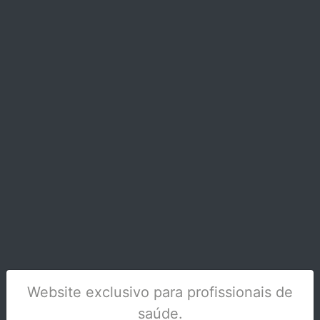
V-POSIL - PUTTY FAST 2X450ML - 2561
Stock Disponível
Website exclusivo para profissionais de
saúde.