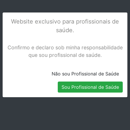
Website exclusivo para profissionais de
saúde.
MIXSTAR-TIPS AZUIS 50 PCS
Stock Disponível
Confirmo e declaro sob minha responsabilidade
que sou profissional de saúde.
Não sou Profissional de Saúde
Sou Profissional de Saúde