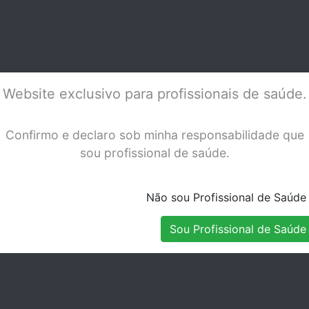
 1774
-1.2MM - 1772
-1.
Stock Disponível
Stock Disponível
Website exclusivo para profissionais de saúde.
Confirmo e declaro sob minha responsabilidade que
sou profissional de saúde.
Não sou Profissional de Saúde
Sou Profissional de Saúde
 POST 10-
REBILDA POST
REB
 1775
SYSTEM - SET II -
SYS
Stock Disponível
Stock Indisponível
1782