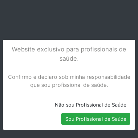
R.T.R + 40/60 SERINGA de 0.5 cm3
Website exclusivo para profissionais de
Stock Indisponível
saúde.
Confirmo e declaro sob minha responsabilidade
que sou profissional de saúde.
Não sou Profissional de Saúde
Sou Profissional de Saúde