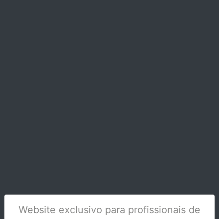
ALICATE CORTA ARAME D30-OT1016 XL
Stock Indisponível
Website exclusivo para profissionais de