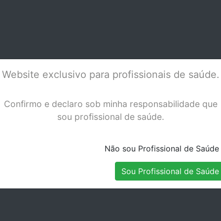
 "DEMI PLUS"
AP. LUZ CELALUX 3
CEL
LED CURING LIGHT
Stock Indisponível
Stock Indisponível
9090
Website exclusivo para profissionais de saúde.
Confirmo e declaro sob minha responsabilidade que
sou profissional de saúde.
Não sou Profissional de Saúde
Sou Profissional de Saúde
P/BLUEPHASE
BATERIA BLUEPHASE
GUI