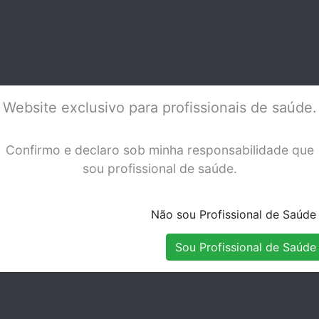
AX CAD
IPS E.MAX CAD
IPS
NLAB LT A2
CEREC/INLAB LT A3
CER
Stock Disponível
Stock Disponível
 605329
C14/5 - 605330
C14
Website exclusivo para profissionais de saúde.
Confirmo e declaro sob minha responsabilidade que
sou profissional de saúde.
Não sou Profissional de Saúde
Sou Profissional de Saúde
S CAD
EMPRESS CAD
EMP